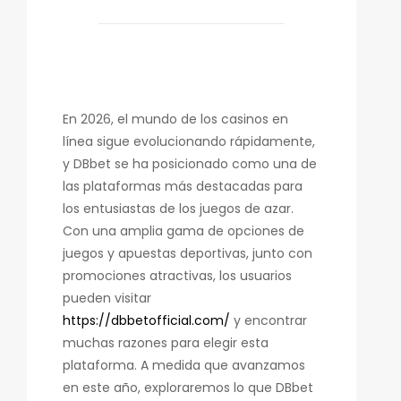
En 2026, el mundo de los casinos en
línea sigue evolucionando rápidamente,
y DBbet se ha posicionado como una de
las plataformas más destacadas para
los entusiastas de los juegos de azar.
Con una amplia gama de opciones de
juegos y apuestas deportivas, junto con
promociones atractivas, los usuarios
pueden visitar
https://dbbetofficial.com/
y encontrar
muchas razones para elegir esta
plataforma. A medida que avanzamos
en este año, exploraremos lo que DBbet