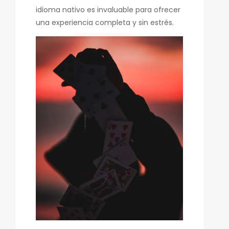
idioma nativo es invaluable para ofrecer
una experiencia completa y sin estrés.