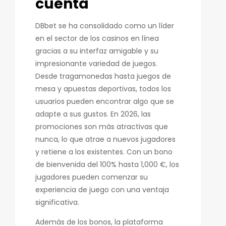
cuenta
DBbet se ha consolidado como un líder
en el sector de los casinos en línea
gracias a su interfaz amigable y su
impresionante variedad de juegos.
Desde tragamonedas hasta juegos de
mesa y apuestas deportivas, todos los
usuarios pueden encontrar algo que se
adapte a sus gustos. En 2026, las
promociones son más atractivas que
nunca, lo que atrae a nuevos jugadores
y retiene a los existentes. Con un bono
de bienvenida del 100% hasta 1,000 €, los
jugadores pueden comenzar su
experiencia de juego con una ventaja
significativa.
Además de los bonos, la plataforma