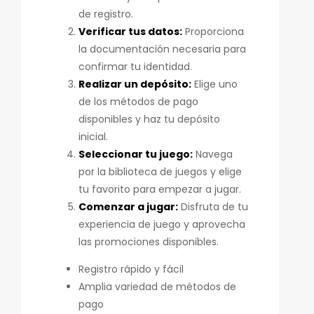
de registro.
Verificar tus datos:
Proporciona
la documentación necesaria para
confirmar tu identidad.
Realizar un depósito:
Elige uno
de los métodos de pago
disponibles y haz tu depósito
inicial.
Seleccionar tu juego:
Navega
por la biblioteca de juegos y elige
tu favorito para empezar a jugar.
Comenzar a jugar:
Disfruta de tu
experiencia de juego y aprovecha
las promociones disponibles.
Registro rápido y fácil
Amplia variedad de métodos de
pago