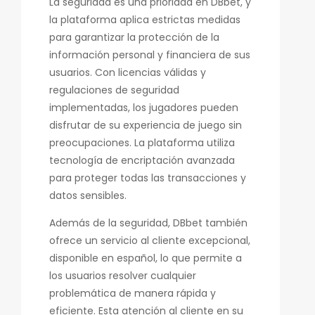
La seguridad es una prioridad en DBbet, y
la plataforma aplica estrictas medidas
para garantizar la protección de la
información personal y financiera de sus
usuarios. Con licencias válidas y
regulaciones de seguridad
implementadas, los jugadores pueden
disfrutar de su experiencia de juego sin
preocupaciones. La plataforma utiliza
tecnología de encriptación avanzada
para proteger todas las transacciones y
datos sensibles.
Además de la seguridad, DBbet también
ofrece un servicio al cliente excepcional,
disponible en español, lo que permite a
los usuarios resolver cualquier
problemática de manera rápida y
eficiente. Esta atención al cliente en su