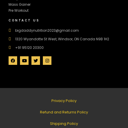
Mass Gainer
Pre Workout
CONTACT US
bigdaddynutrition2023@gmail.com
1320 Wyandotte St West, Windsor, ON Canada N9B 1H2
+91 95120 20300
Privacy Policy
Refund and Returns Policy
Shipping Policy