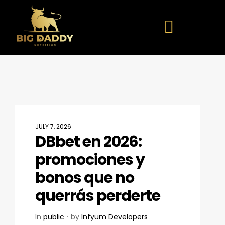
JULY 7, 2026
DBbet en 2026:
promociones y
bonos que no
querrás perderte
In
public
by
Infyum Developers